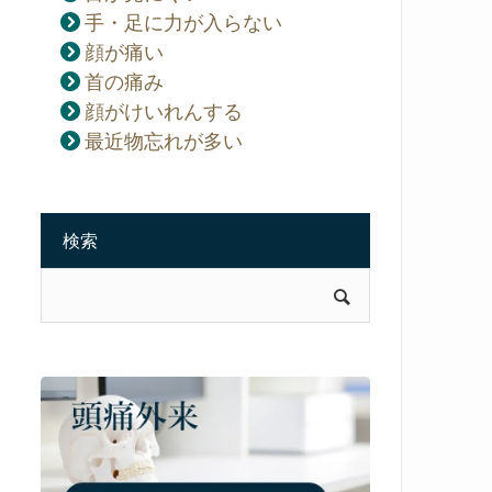
手・足に力が入らない
顔が痛い
首の痛み
顔がけいれんする
最近物忘れが多い
検索