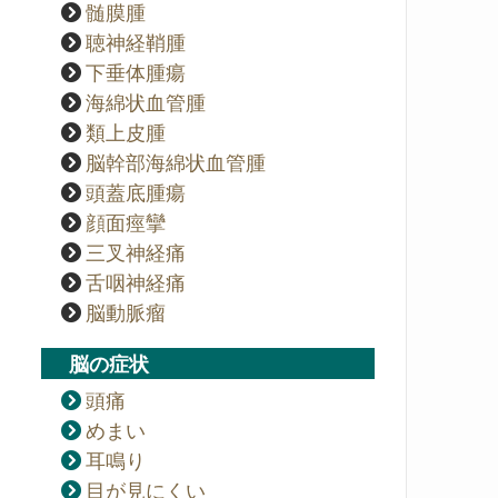
髄膜腫
聴神経鞘腫
下垂体腫瘍
海綿状血管腫
類上皮腫
脳幹部海綿状血管腫
頭蓋底腫瘍
顔面痙攣
三叉神経痛
舌咽神経痛
脳動脈瘤
脳の症状
頭痛
めまい
耳鳴り
目が見にくい