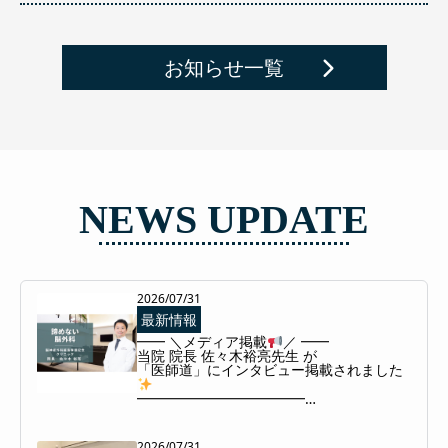
お知らせ一覧
NEWS UPDATE
2026/07/31
最新情報
━━ ＼メディア掲載
／ ━━

当院 院長 佐々木裕亮先生 が

「医師道」にインタビュー掲載されました
━━━━━━━━━━━━

この度、医師経営WEBメディア「医師道」
に

2026/07/31