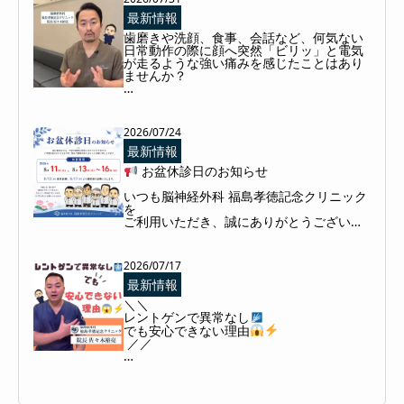
当院院長 佐々木裕亮先生のインタビュー記
最新情報
事が掲載されました
歯磨きや洗顔、食事、会話など、何気ない
記事内では、開業に至るまでの経緯や診療
日常動作の際に顔へ突然「ビリッ」と電気
への想い、

が走るような強い痛みを感じたことはあり
今後の展望などについてお話ししています
ませんか？

その症状は三叉神経痛の可能性がありま
是非、ご一読ください
す。

* 

2026/07/24
* 

三叉神経痛は、顔面の感覚を司る三叉神経
* 

に異常が生じることで発症する病気です。
最新情報
#福島孝徳記念クリニック #脳神経外科福島
典型的には、顔の片側に瞬間的な激痛が繰
 お盆休診日のお知らせ

孝徳記念クリニック #佐々木裕亮先生 #イ
り返し現れます。痛みは虫歯治療中に神経
へ触れた時のような鋭い痛みに例えられ、
いつも脳神経外科 福島孝徳記念クリニック
「叫びたくなるほど痛い」と表現される方
を

も少なくありません。

ご利用いただき、誠にありがとうございま
す。

主な原因は、脳内で血管が三叉神経に接触
し圧迫することです。しかし、まれに腫瘍
誠に勝手ながら、下記の日程を

や帯状疱疹後神経痛などが原因となる場合
2026/07/17
休診とさせていただきます。

もあるため、正確な診断には問診とMRI検
最新情報
査が重要です。

＼＼ 

MRIで神経と血管の接触が確認された場
レントゲンで異常なし
 8月13日（木）～8月16日（日）

合、手術による根本治療が可能です。当院
でも安心できない理由
では、身体への負担を抑えた低侵襲（鍵
 ／／

穴）手術を行っております。髪の毛を剃る
必要がなく、約4cm程度の皮膚切開と小さ
「レントゲンで異常なしと言われたのに、

 8月17日（月）より通常通り診療いたし
な開頭で治療を実施しています。

なぜMRIが必要なの？」

ます

2026/07/15
【症例紹介】
