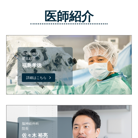
医師紹介
脳神経外科
最高顧問
福島孝徳
詳細はこちら
脳神経外科
院長
佐々木 裕亮