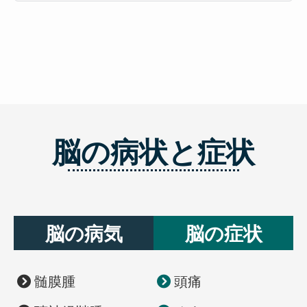
実は
ご不便をおかけいたしますが、

80代男性

最新情報
レントゲンとMRIでは

何卒ご理解のほどよろしくお願い申し上げ
見えているものが全く違います。

相模原で頭痛の症状にお悩みの方は、脳神
ます。

6年前から左右の顔面痛に悩まされ、薬物療
経外科 福島孝徳記念クリニックでの診療を
法により一時的な改善を認めましたが、副
ぜひご検討ください。頭痛やめまいといっ
スタッフ一同、今後も皆さまの健康を

作用が強く手術を希望されました。

 MRI → 脳・神経・血管・腫瘍などを詳
た軽い症状でも、脳の病気が隠れている場
サポートできるよう努めてまいります。

しく確認する検査

合があります。そのため、当院では早期診
MRI検査で左右の三叉神経に血管の接触を
断と早期治療を重視し、専門チームが診療
 脳神経外科 福島孝徳記念クリニック

認めたため、症状の強い側から手術を実
脳腫瘍や脳梗塞、聴神経腫瘍などは

にあたっています。

施。術中には三叉神経を圧迫している血管
レントゲンでは分からないことがありま
#脳神経外科福島孝徳記念クリニック #脳神
を確認し、神経から離す処置を行いまし
2026/07/10
す。

迅速なMRI検査を実施しており、可能な限
経外科 #お盆休み #お盆休診 #休診日のお
た。

り受診当日に検査を行い、即日で結果をお
最新情報
知らせ #MRI検査 #頭痛外来 #脳ドック
頭痛、めまい、しびれ、顔面けいれんなど
伝えします。他院で脳の病気を指摘された
術後は痛みが改善し、傷跡も目立ちにく
＼＼ 

の

方のご相談もお受けしております。患者様
く、日常生活への早期復帰が可能となりま
聴神経腫瘍は“良性腫瘍”

症状が続く場合は、適切な検査を受けるこ
の健康を最優先に考えた診療を心がけてい
脳の病状と症状
した。

なのに、なぜ治療が必要
とが大切です。

ますので、お気軽にご相談ください。
 ／／

当院では、初回手術だけでなく、他院で治
当院院長の佐々木裕亮先生が

療後も痛みが残存している難治性症例のご
聴神経腫瘍は「良性腫瘍」に分類されま
動画で分かりやすく解説していますので、

相談にも対応しております。顔面の痛みで
す。

ぜひ公式インスタグラムをご覧ください
お困りの方は、お一人で悩まずお気軽にご
2026/07/03
相談ください。

しかし、良性だからといって必ずしも安心
* 

最新情報
とは限りません
* 

顔の痛みの原因を正確に診断し、患者様に
*

脳の病気
脳の症状
＼＼ 

適した治療法をご提案いたします。
腫瘍が大きくなると、難聴や耳鳴りだけで
#脳神経外科 #MRI #レントゲン #頭痛 #め
腫瘍を取ればいい、ではありません。
なく、めまい、顔面神経への影響、さらに
まい

 ／／

は脳幹を圧迫する可能性もあります
#しびれ #脳腫瘍 #脳梗塞 #聴神経腫瘍 #顔
面けいれん #三叉神経痛 #健康知識 #医療
聴神経腫瘍の手術で本当に

「良性だから放置しても大丈夫」と自己判
情報 #福島孝徳記念クリニック
大切なことは何でしょうか
髄膜腫
頭痛
断せず、専門医による適切な診断と経過観
察が大切です。

手術の成功とは、

2026/06/28
単に腫瘍を摘出することではありません