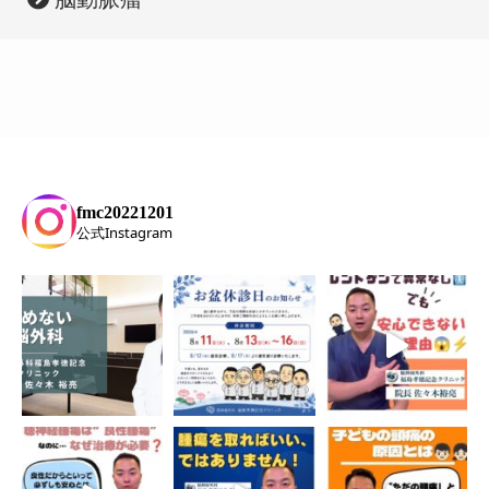
さい。また、迅速なMRI検査が可能なの
今回も当院院長の佐々木裕亮先生に

で、当日に検査を受けて即日結果をご報告
解説していただきました
いたします。お気軽にご来院ください。
受診先に迷っている方や、

ご家族の健康管理にもぜひお役立てくださ
い。

* 

* 

* 

#脳神経外科 #脳神経内科 #頭痛 #めまい #
脳神経外科福島孝徳記念クリニック #福島
fmc20221201
公式Instagram