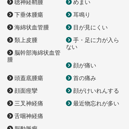
聴神経鞘腫
めまい
今回も当院院長の佐々木裕亮先生に

最新情報
解説いただきました
脳神経外科医・佐々木先生が考える

＼＼ 

ぜひ、公式インスタグラムをご覧ください
『患者さんにとっての本当のゴール』

下垂体腫瘍
耳鳴り
「ただの頭痛」と思っていませんか
についてお話しします
* 

子どもの頭痛の原因とは
* 

 ／／

ぜひ、当院公式インスタグラムをご覧くだ
海綿状血管腫
目が見にくい
*

さい！

#聴神経腫瘍 #脳腫瘍 #良性腫瘍 #脳神経外
小中学生の頭痛は決して珍しくありません
* 

科 #難聴 #耳鳴り #めまい #顔面神経 #手
* 

術 #放射線治療 #佐々木先生 #福島孝徳記
類上皮腫
手・足に力が入ら
2026/06/19
*

念クリニック
疲れや睡眠不足、ストレス、

#医師が解説 #ドクター解説 #知らないと損 
ない
最新情報
スマートフォンの使用などが

#健康豆知識 #脳神経外科福島孝徳記念クリ
原因となることもありますが、

脳幹部海綿状血管
ニック #福島徳記念クリニック
中には詳しい検査や治療が必要な

 「脳の病気」はどこを受診する
腫
病気が隠れている場合もあります
- 脳神経外科と脳神経内科の役割の違い -

顔が痛い
 ／／

実体験を元に

当院院長の佐々木裕亮先生に

「頭痛が続く」

お話しいただきました
「めまいがする」

頭蓋底腫瘍
首の痛み
「手足がしびれる」

2026/06/15
お子様が頭痛を訴えた際は

「ただの頭痛」と捉えず

最新情報
――そんなとき、

顔面痙攣
顔がけいれんする
一度医療機関への相談をおすすめします
脳神経外科と脳神経内科の

神奈川で脳神経外科をお探しの方へ、専門
どちらを受診すればよいか

的なチームを組んで診療にあたっていま
ぜひ、公式Instagramをご覧ください
迷ったことはありませんか
三叉神経痛
最近物忘れが多い
す。福島先生から「福島式鍵穴手術」の免
* 

許皆伝証を受けた医師が、三叉神経痛や顔
* 

今回の動画では、

面痙攣、脳腫瘍摘出術に適した、身体に優
*

それぞれの診療科が

舌咽神経痛
しい手術を行います。

 #頭痛 #小児頭痛 #片頭痛 #子どもの頭痛
どのような病気を診ているのか、

 #脳神経外科 #頭痛外来 #脳神経外科福島
どこをポイントに受診すれば

他院で脳の病気を指摘された方や、手術結
孝徳記念クリニック #福島徳記念クリニッ
よいのかをわかりやすく解説します
果に満足されなかった方もぜひご相談くだ
脳動脈瘤
ク