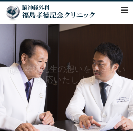
クリニック紹介
アクセス・診療時間
福島孝徳先生の想いを引き継い
医師紹介
で対応いたします。
受診される皆様へ(初診・再診)
脳の病気と症状
【 診療予約 】